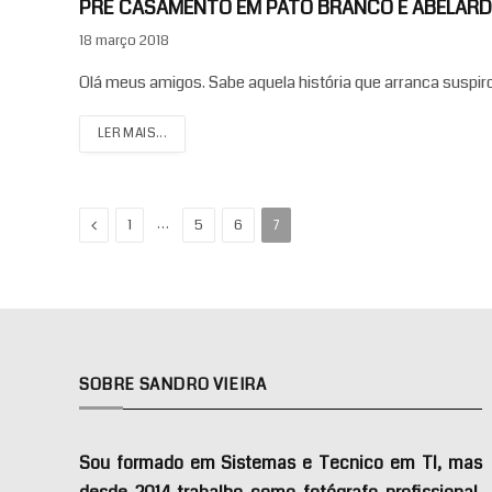
PRÉ CASAMENTO EM PATO BRANCO E ABELARDO
18 março 2018
Olá meus amigos. Sabe aquela história que arranca suspiros
LER MAIS...
Previous
…
1
5
6
7
SOBRE SANDRO VIEIRA
Sou formado em Sistemas e Tecnico em TI, mas