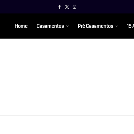
Facebook
X
Instagram
(Twitter)
Home
Casamentos
Pré Casamentos
15 