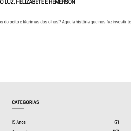
 LUZ, HELIZABETE E HEMERSON
 do peito e lágrimas dos olhos!? Aquela história que nos faz investir
CATEGORIAS
15 Anos
(7)