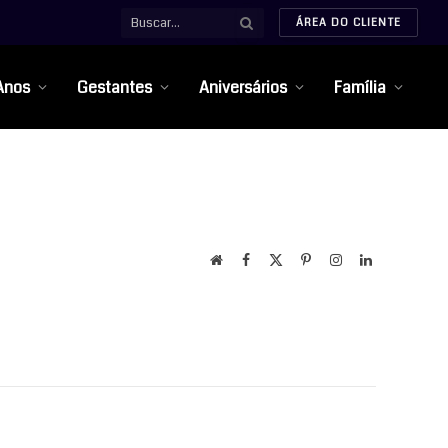
ÁREA DO CLIENTE
Anos
Gestantes
Aniversários
Família
Website
Facebook
X
Pinterest
Instagram
LinkedIn
(Twitter)