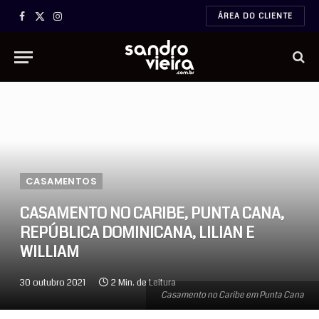
ÁREA DO CLIENTE
Facebook
X
Instagram
(Twitter)
CASAMENTOS
CASAMENTO NO CARIBE, PUNTA CANA,
REPÚBLICA DOMINICANA, LILIAN E
WILLIAM
30 outubro 2021
2 Min. de Leitura
Casamento no Caribe em Punta Cana