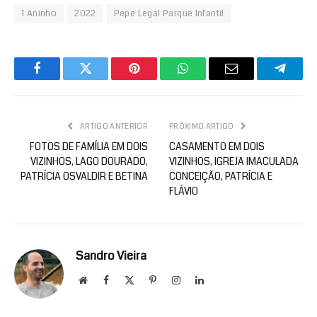
1 Aninho
2022
Pepe Legal Parque Infantil
Facebook
Twitter
Pinterest
WhatsApp
Email
Telegr
ARTIGO ANTERIOR
PRÓXIMO ARTIGO
FOTOS DE FAMÍLIA EM DOIS
CASAMENTO EM DOIS
VIZINHOS, LAGO DOURADO,
VIZINHOS, IGREJA IMACULADA
PATRÍCIA OSVALDIR E BETINA
CONCEIÇÃO, PATRÍCIA E
FLÁVIO
Sandro Vieira
Website
Facebook
X
Pinterest
Instagram
LinkedIn
(Twitter)