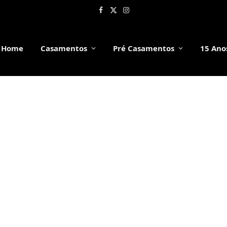
Facebook
X
Instagram
(Twitter)
Home
Casamentos
Pré Casamentos
15 Ano