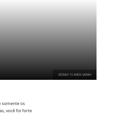
SESSAO 15 ANOS SARAH
ão somente os
, você foi forte