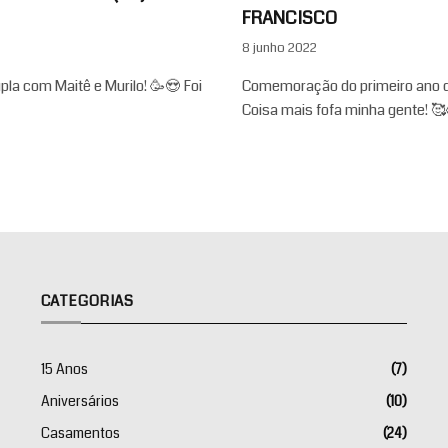
FRANCISCO
8 junho 2022
a com Maitê e Murilo! 🥳😍 Foi
Comemoração do primeiro ano d
Coisa mais fofa minha gente! 
CATEGORIAS
15 Anos
(7)
Aniversários
(10)
Casamentos
(24)