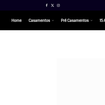
Facebook
X
Instagram
(Twitter)
Home
Casamentos
Pré Casamentos
15 