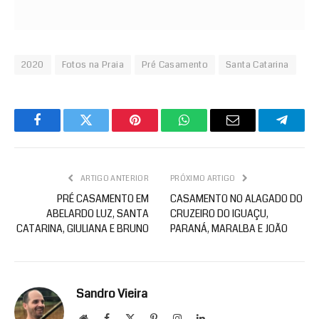
2020
Fotos na Praia
Pré Casamento
Santa Catarina
Facebook
Twitter
Pinterest
WhatsApp
Email
Telegr
ARTIGO ANTERIOR
PRÓXIMO ARTIGO
PRÉ CASAMENTO EM
CASAMENTO NO ALAGADO DO
ABELARDO LUZ, SANTA
CRUZEIRO DO IGUAÇU,
CATARINA, GIULIANA E BRUNO
PARANÁ, MARALBA E JOÃO
Sandro Vieira
Website
Facebook
X
Pinterest
Instagram
LinkedIn