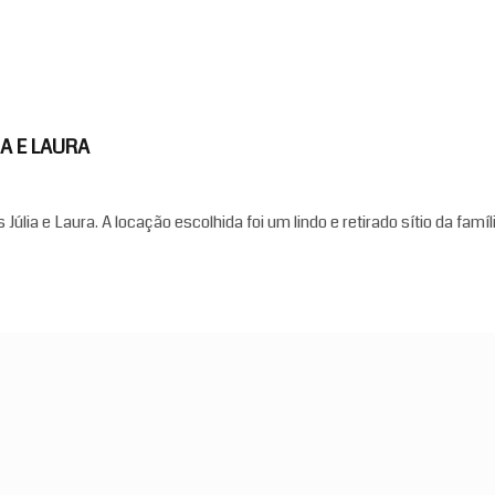
A E LAURA
lia e Laura. A locação escolhida foi um lindo e retirado sítio da famí