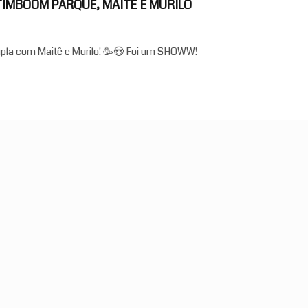
ATIMBOOM PARQUE, MAITÊ E MURILO
pla com Maitê e Murilo! 🥳😍 Foi um SHOWW!