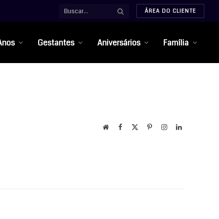
ÁREA DO CLIENTE
Anos
Gestantes
Aniversários
Família
Website
Facebook
X
Pinterest
Instagram
LinkedIn
(Twitter)