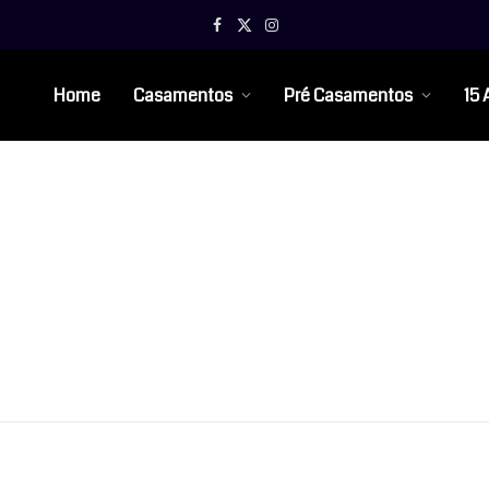
Facebook
X
Instagram
(Twitter)
Home
Casamentos
Pré Casamentos
15 