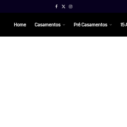
Facebook
X
Instagram
(Twitter)
Home
Casamentos
Pré Casamentos
15 